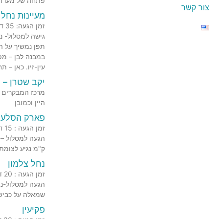
פתחה של מערת 
צור קשר
מעיינות נחל 
זמן הגעה: 35 דקות זמן כללי: 5 שעות דרגת קושי: בינונית
עין-זיו. כאן – 
יקב שטרן – 
היין וכמובן
פארק הסלעי
זמן הגעה : 15 דקות זמן כללי : שעה וחצי דרגת קושי : משפחתי
ק"מ נגיע לצומת
נחל צלמון
זמן הגעה : 20 דקות זמן כללי : שעה וחצי דרגת קושי : משפחתי
שמאלה על כביש עכו-עמיעד (85) נגיע עד לכפר רמה שם נפנה ימי
פקיעין