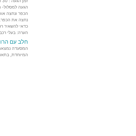
זמן הגעה : 30 דקות זמן כללי : שעתיים דרגת קושי : משפחתי
הכפר ונחצה אותו על הכ
נחצה את הכפר, 
כדאי להשאיר רכ
הערה: בעלי רכב 
חלב עם הרוח
המסעדה נמצאת ב
המיוחדת, בתאו