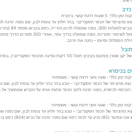
שזור.
כזיב
תפן נמשיך על
במבנה לבן – מפעל לשימורי פטריו
תחילת המסלולו וסיומו – נחנה את הרכב.
תובל
מרכז המבקרים של יקב שטרן ממוקם בקיבוץ תובל (10 דקות
ם בכיסרא
 הכניסה לכיסרא, נפנה ימינה לתוך הכפר ונחצה אותו על הכביש שממשיך אל 
נה על כביש (804) ניסע בו כ 3 ק"מ עד תחילת המסלול.