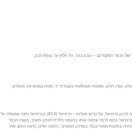
לה, עוף, דגים, פסטות ממולאות בעבודת יד, מנות צמחוניות, מאפים,
הגעה למסלול – נצא מהצימר של הכפר הסקנדינבי , בהר חלוץ עד צומת לבון, שם נפנה שמאלה לכיוון כרמיאל, על כביש מעלות – כרמיאל (854) בכרמיאל נפנה שמאלה על
המערבית של העיירה רמה. השוכנת כ-5 קילומטר ממזרח לכרמיאל. נכנס לכפר ונחצה אותו במגמה כללית לצפון-מערב. בקצה הכפר
דותיו בולטות מאוד בנוף. במדרון המערבי, הפונה אלינו, נראה היטב את