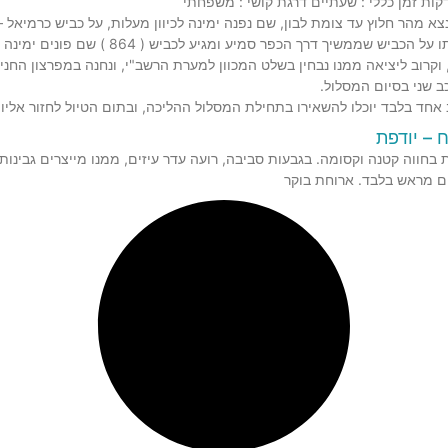
ביש שממשיך דרך הכפר סמיע ומגיע לכביש ( 864 ) שם פונים ימינה לפקיעין
וקרוב ליציאה ממנו נבחין בשלט המכוון למערת הרשב"י, ונחנה במפרצון החניי
ב שני בסיום המסלול.
אחד בלבד יוכלו להשאירו בתחילת המסלול ההליכה, ובתום הטיול לחזור אליו (
 – יודפת
חווה קטנה וקסומה. בגבעות סביבה, רועה עדר עיזים, ממנו מייצרים גבינות 
ם מראש בלבד. ארוחת בוקר