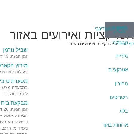
להזמנה
הסלון הסקנדינבי
אטרקציות ואירועים באזור
אונליין
הבריכה
דף הבית
»
אטרקציות ואירועים באזור
שביל נורמן
גלרייה
זמן הגעה: 15 דקותזמן כללי: שעה וחצידרגת קושי: משפחתית הגעה לשביל נורמן נצא מהצימר של הכפר הסקנדינבי – טבע בהר, הר חלוץ עד צומת לבון,
מירוץ הקארט
אטרקציות
פעילות קארטינג
מסעדת טיביס
מחירון
במסעדה מציע הש
לחמים ומנות
ריטריטים
מבקעת בית 
זמן הגעה: 20 דקות זמן כללי: 8 שעות דרגת קושי: קשה
בלוג
ארוחות בוקר
ניפרד מן הרכב, 